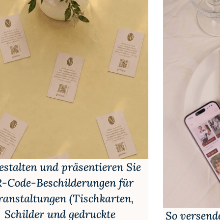
estalten und präsentieren Sie
-Code-Beschilderungen für
ranstaltungen (Tischkarten,
Schilder und gedruckte
So versende