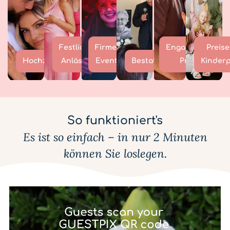
Festliche
Firmen
Engagement-
Preise
Hochzeiten
Anlässe
Events
Bestattungen
Preise
Kinder
So funktioniert's
Es ist so einfach – in nur 2 Minuten
können Sie loslegen.