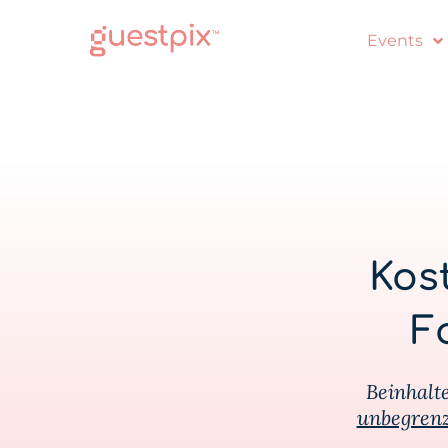
Events
Kos
F
Beinhalt
unbegrenz