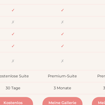
✓
✓
✗
✗
✓
✓
✓
✓
✗
✗
ostenlose Suite
Premium-Suite
Pre
30 Tage
3 Monate
Kostenlos
Meine Gallerie
Mei