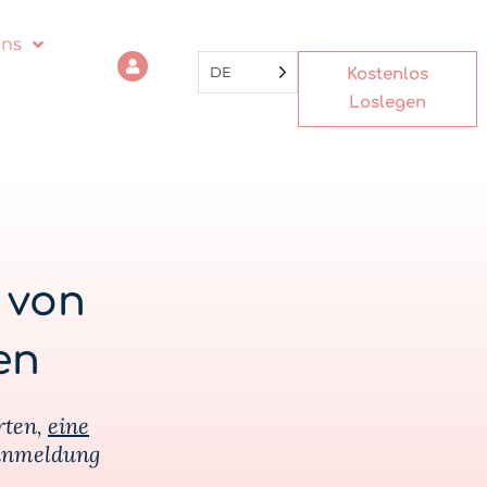
uns
DE
Kostenlos
Loslegen
 von
en
rten,
eine
eanmeldung