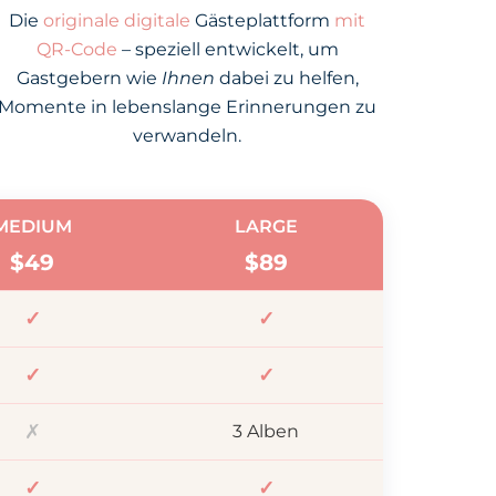
Die
originale digitale
Gästeplattform
mit
QR-Code
– speziell entwickelt, um
Gastgebern wie
Ihnen
dabei zu helfen,
Momente in lebenslange Erinnerungen zu
verwandeln.
MEDIUM
LARGE
$
49
$
89
✓
✓
✓
✓
✗
3 Alben
✓
✓