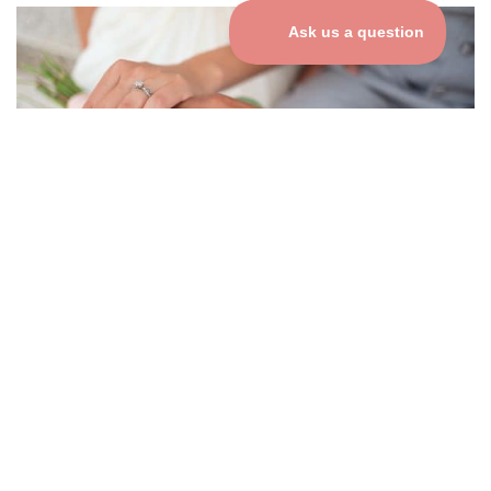
So erstellen Sie ein
unvergessliches digitales
Gästebuch
23. Juni 2026
Mehr Lesen