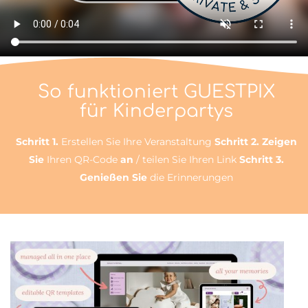
So funktioniert GUESTPIX
für Kinderpartys
Schritt 1.
Erstellen Sie Ihre Veranstaltung
Schritt 2. Zeigen
Sie
Ihren QR-Code
an
/ teilen Sie Ihren Link
Schritt 3.
Genießen Sie
die Erinnerungen