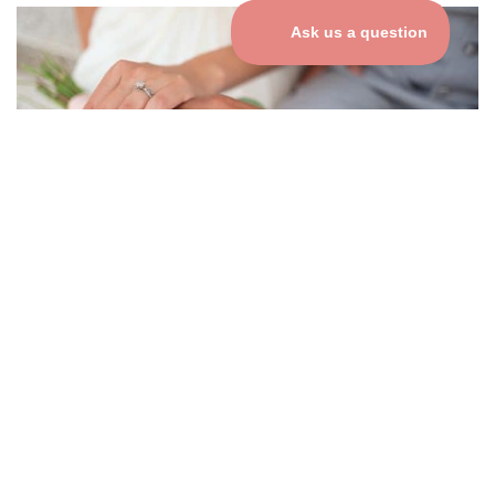
So erstellen Sie ein
unvergessliches digitales
Gästebuch
23. Juni 2026
Mehr Lesen