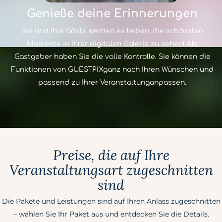
Genieße deine Erinnerungen
Sie und Ihre Gäste werden es lieben, die schönsten
Momente in Ihrer digitalen Galerie zu sehen!
Als
Gastgeber haben Sie die volle Kontrolle. Sie können die
Funktionen von GUESTPIX
ganz nach Ihren Wünschen und
passend zu Ihrer Veranstaltung
anpassen
.
Preise, die auf Ihre
Veranstaltungsart zugeschnitten
sind
Die Pakete und Leistungen sind auf Ihren Anlass zugeschnitten
– wählen Sie Ihr Paket aus und entdecken Sie die Details.