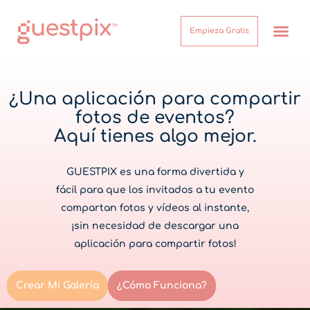
Empieza Gratis
¿Cómo funcion
Acerca de
Centro de Ayuda
Inicio de sesión
¿Una aplicación para compartir
fotos de eventos?
Aquí tienes algo mejor.
GUESTPIX es una forma divertida y
fácil para que los invitados a tu evento
compartan fotos y vídeos al instante,
¡sin necesidad de descargar una
aplicación para compartir fotos!
Crear Mi Galería
¿Cómo Funciona?