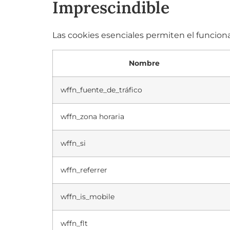
Imprescindible
Las cookies esenciales permiten el funcion
Nombre
wffn_fuente_de_tráfico
wffn_zona horaria
wffn_si
wffn_referrer
wffn_is_mobile
wffn_flt