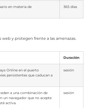
uario en materia de
365 días
os web y protegen frente a las amenazas.
Duración
ways Online en el puerto
sesión
okies persistentes que caducan a
acceden a una combinación de
sesión
licen un navegador que no acepte
té activa.