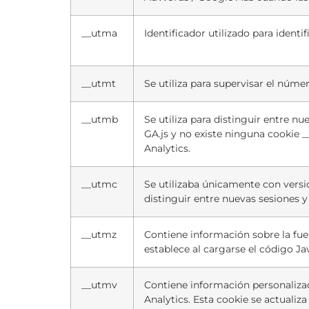
__utma
Identificador utilizado para identif
__utmt
Se utiliza para supervisar el núme
__utmb
Se utiliza para distinguir entre nu
GA.js y no existe ninguna cookie _
Analytics.
__utmc
Se utilizaba únicamente con versi
distinguir entre nuevas sesiones y v
__utmz
Contiene información sobre la fuen
establece al cargarse el código Ja
__utmv
Contiene información personaliza
Analytics. Esta cookie se actualiz