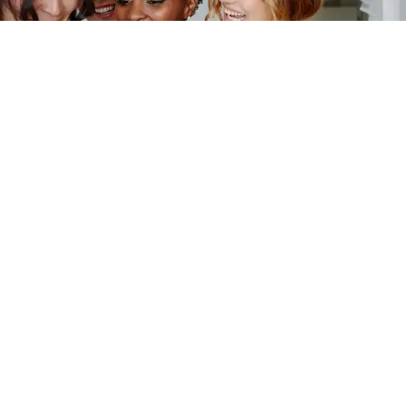
Collectionner des souvenirs n'a
jamais été aussi simple.
Comment Ça Marche ?
REJOIGNEZ-NOUS SUR LES RÉSEAUX
SOCIAUX