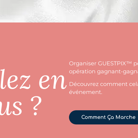
Organiser GUESTPIX™ po
lez en
opération gagnant-gagnan
Découvrez comment cela 
us ?
événement.
Comment Ça Marche