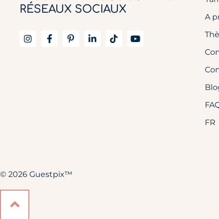
RÉSEAUX SOCIAUX
A p
Thè
Con
Con
Blo
FA
FR
© 2026 Guestpix™