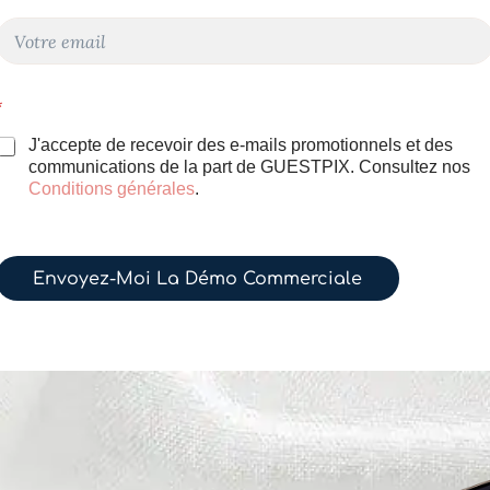
C
o
u
r
N
*
r
o
m
J'accepte de recevoir des e-mails promotionnels et des
e
C
communications de la part de GUESTPIX. Consultez nos
o
Conditions générales
.
*
u
r
r
Envoyez-Moi La Démo Commerciale
e