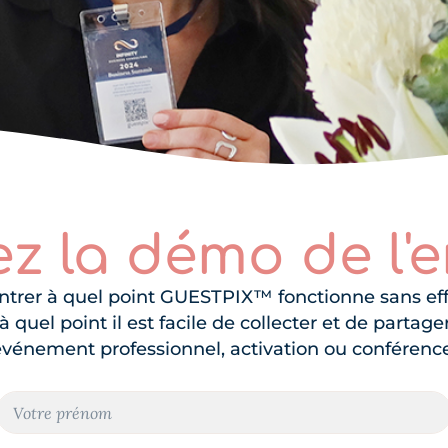
z la démo de l'e
er à quel point GUESTPIX™ fonctionne sans effort
quel point il est facile de collecter et de partag
événement professionnel, activation ou conférence
N
o
m