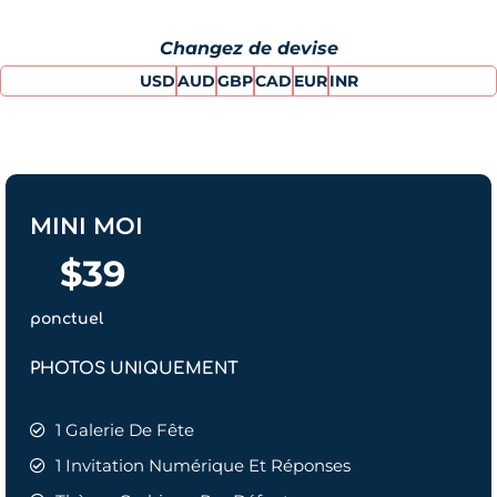
Changez de devise
USD
AUD
GBP
CAD
EUR
INR
MINI MOI
$
39
ponctuel
PHOTOS UNIQUEMENT
1 Galerie De Fête
1 Invitation Numérique Et Réponses