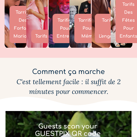
Tarifs
Tarrifs
Des
Des
Tarification
Tarrification
Tarification
Fêtes
Forfaits
Pour Les
Pour Un
De
Pour
Mariage
Tarifs
Entreprises
Mémorial
L'engagement
Enfant
Comment ça marche
C'est tellement facile : il suffit de 2
minutes pour commencer.