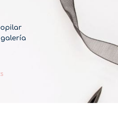
opilar
 galería
ES