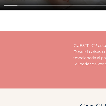
GUESTPIX™ está 
Desde las risas c
emocionada al pad
el poder de ver 