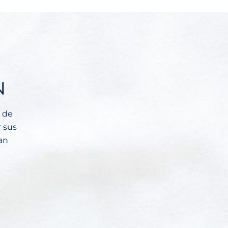
N
s de
 sus
dan