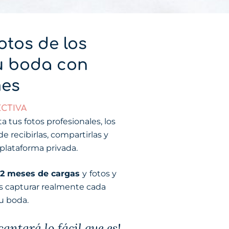
otos de los
tu boda con
es
CTIVA
a tus fotos profesionales, los
e recibirlas, compartirlas y
plataforma privada.
12 meses de cargas
y
fotos y
as capturar realmente cada
u boda.
cantará lo fácil que es!