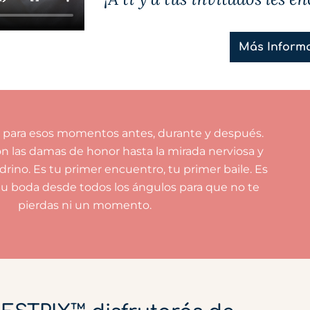
Más Inform
para esos momentos antes, durante y después.
on las damas de honor hasta la mirada nerviosa y
rino. Es tu primer encuentro, tu primer baile. Es
tu boda desde todos los ángulos para que no te
pierdas ni un momento.