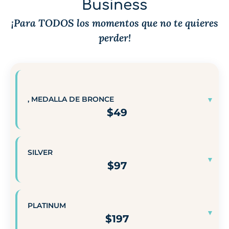
Business
¡Para TODOS los momentos que no te quieres
perder!
, MEDALLA DE BRONCE
$
49
SILVER
Número de imágenes
1 Galería
$
97
✓
Fotos
✓
Subidas de vídeos
PLATINUM
Número de imágenes
1 Galería
$
197