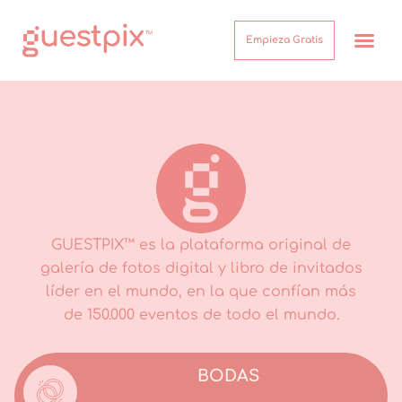
Empieza Gratis
¿Cómo funcion
Acerca de
Centro de Ayuda
Inicio de sesión
GUESTPIX™ es la plataforma original de
galería de fotos digital y libro de invitados
líder en el mundo, en la que confían más
de 150.000 eventos de todo el mundo.
BODAS