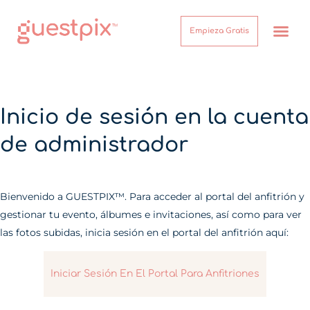
Empieza Gratis
¿Cómo funcion
Acerca de
Centro de Ayuda
Inicio de sesión
Inicio de sesión en la cuenta
de administrador
Bienvenido a GUESTPIX™. Para acceder al portal del anfitrión y
gestionar tu evento, álbumes e invitaciones, así como para ver
las fotos subidas, inicia sesión en el portal del anfitrión aquí:
Iniciar Sesión En El Portal Para Anfitriones