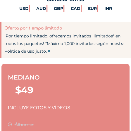
USD
AUD
GBP
CAD
EUR
INR
Oferta por tiempo limitado
¡Por tiempo limitado, ofrecemos invitados ilimitados* en
todos los paquetes! *Máximo 1,000 invitados según nuestra
×
Política de uso justo.
MEDIANO
$
49
INCLUYE FOTOS Y VÍDEOS
Álbumes