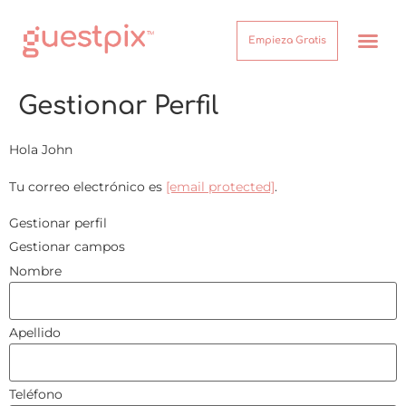
Empieza Gratis
¿Cómo funcion
Acerca de
Centro de Ayuda
Inicio de sesión
Gestionar Perfil
Hola
John
Tu correo electrónico es
[email protected]
.
Gestionar perfil
Gestionar campos
Nombre
Apellido
Teléfono