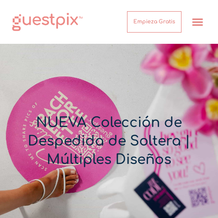
Empieza Gratis
¿Cómo funcion
Acerca de
Centro de Ayuda
Inicio de sesión
NUEVA Colección de
Despedida de Soltera |
Múltiples Diseños