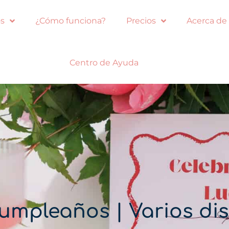
s
¿Cómo funciona?
Precios
Acerca de
Centro de Ayuda
umpleaños | Varios di