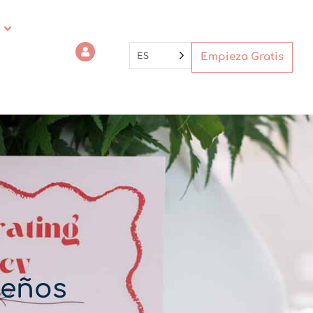
ES
Empieza Gratis
seños