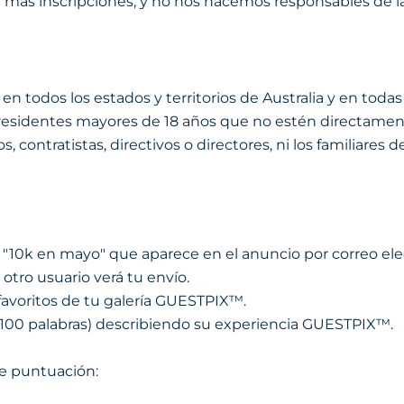
n más inscripciones, y no nos hacemos responsables de l
 en todos los estados y territorios de Australia y en tod
 residentes mayores de 18 años que no estén directamen
, contratistas, directivos o directores, ni los familiare
™ "10k en mayo" que aparece en el anuncio por correo ele
 otro usuario verá tu envío.
 favoritos de tu galería GUESTPIX™.
 100 palabras) describiendo su experiencia GUESTPIX™.
te puntuación: