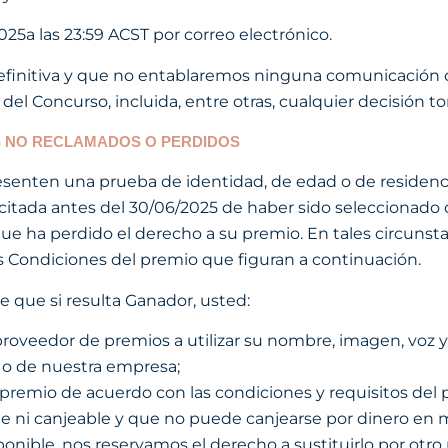
25a las 23:59 ACST por correo electrónico.
efinitiva y que no entablaremos ninguna comunicación c
 del Concurso, incluida, entre otras, cualquier decisión t
S NO RECLAMADOS O PERDIDOS
esenten una prueba de identidad, de edad o de residenc
licitada antes del 30/06/2025 de haber sido seleccionad
que ha perdido el derecho a su premio. En tales circunst
s Condiciones del premio que figuran a continuación.
e que si resulta Ganador, usted:
 proveedor de premios a utilizar su nombre, imagen, voz y
o de nuestra empresa;
 premio de acuerdo con las condiciones y requisitos del 
le ni canjeable y que no puede canjearse por dinero en m
ponible, nos reservamos el derecho a sustituirlo por otro