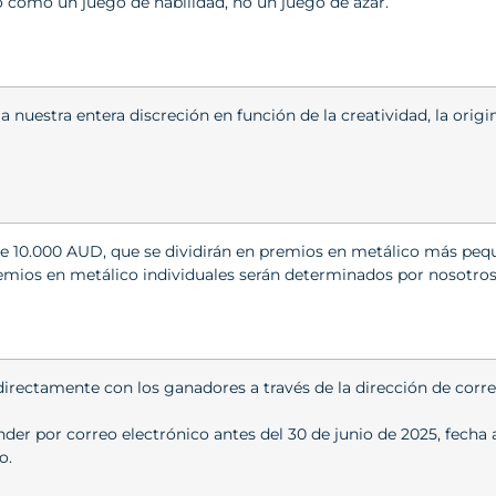
do como un juego de habilidad,
no un juego de azar.
 nuestra entera discreción en función de la creatividad, la origin
de 10.000 AUD, que se dividirán en premios en metálico más peq
remios en metálico individuales serán determinados por nosotros 
ectamente con los ganadores a través de la dirección de correo 
r por correo electrónico antes del 30 de junio de 2025, fecha a 
o.