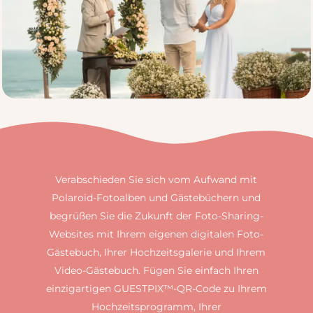
Verabschieden Sie sich vom Aufwand mit
Polaroid-Fotoalben und Gästebüchern und
begrüßen Sie die Zukunft der Foto-Sharing-
Websites mit Ihrem eigenen digitalen Foto-
Gästebuch, Ihrer Hochzeitsgalerie und Ihrem
Video-Gästebuch. Fügen Sie einfach Ihren
einzigartigen GUESTPIX™-QR-Code zu Ihrem
Hochzeitsprogramm, Ihrer