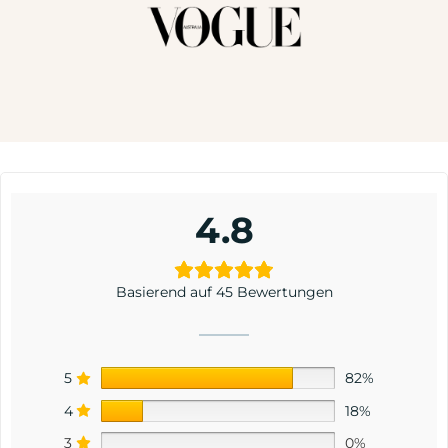
4.8
Basierend auf 45 Bewertungen
5
82%
4
18%
3
0%