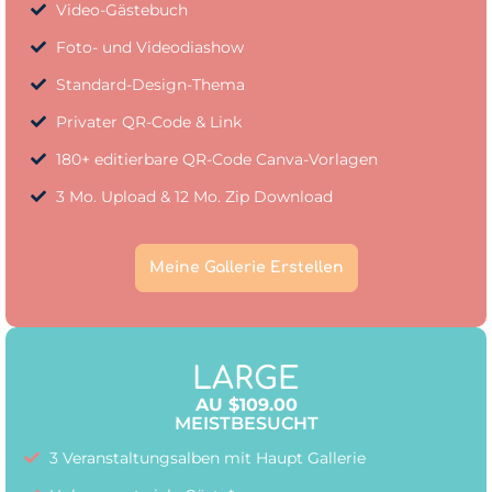
Video-Gästebuch
Foto- und Videodiashow
Standard-Design-Thema
Privater QR-Code & Link
180+ editierbare QR-Code Canva-Vorlagen
3 Mo. Upload & 12 Mo. Zip Download
Meine Gallerie Erstellen
LARGE
AU $109.00
MEISTBESUCHT
3 Veranstaltungsalben mit Haupt Gallerie