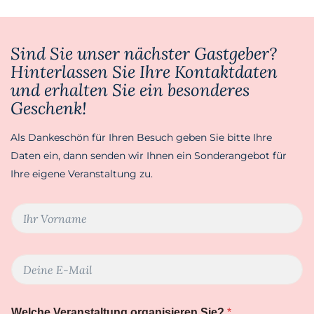
Sind Sie unser nächster Gastgeber?
Hinterlassen Sie Ihre Kontaktdaten
und erhalten Sie ein besonderes
Geschenk!
Als Dankeschön für Ihren Besuch geben Sie bitte Ihre
Daten ein, dann senden wir Ihnen ein Sonderangebot für
Ihre eigene Veranstaltung zu.
D
I
e
h
i
r
n
V
e
E
o
r
-
r
s
M
n
t
a
a
e
Welche Veranstaltung organisieren Sie?
*
i