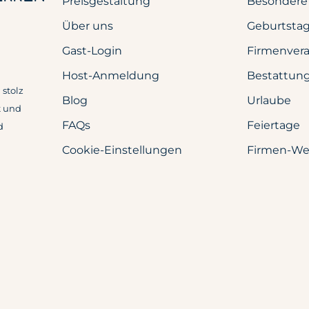
Preisgestaltung
Besondere
Über uns
Geburtsta
Gast-Login
Firmenver
Host-Anmeldung
Bestattun
stolz
Blog
Urlaube
t und
FAQs
Feiertage
d
Cookie-Einstellungen
Firmen-We