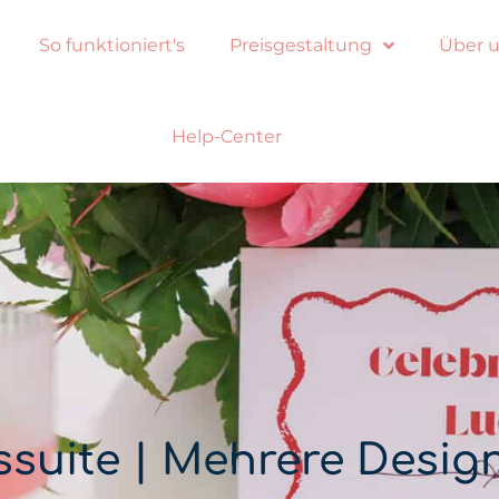
So funktioniert's
Preisgestaltung
Über 
Help-Center
suite | Mehrere Desig