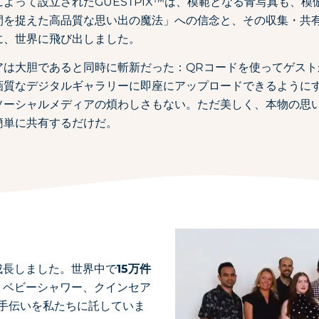
よって設立されたGUESTPIX™は、模範となる青写真も、
間を捉えた高品質な思い出の魔法」への信念と、その収集・共
に、世界に飛び出しました。
アは大胆であると同時に斬新だった：QRコードを使ってゲス
画質なデジタルギャラリーに即座にアップロードできるように
ソーシャルメディアの煩わしさもない。ただ美しく、本物の思
簡単に共有するだけだ。
成長しました。世界中で
15万件
、ベビーシャワー、クインセア
手伝いを私たちに託していま