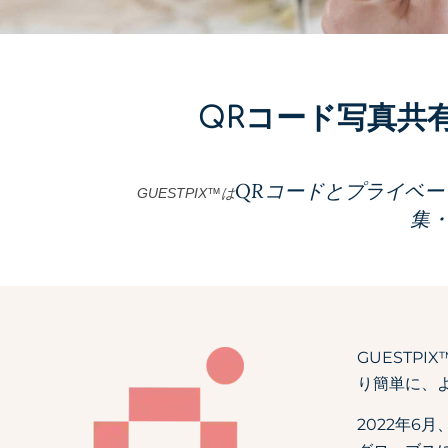
QRコード写真共
QRコードとプライベ
GUESTPIX™は
集
GUESTP
り簡単に、
2022年