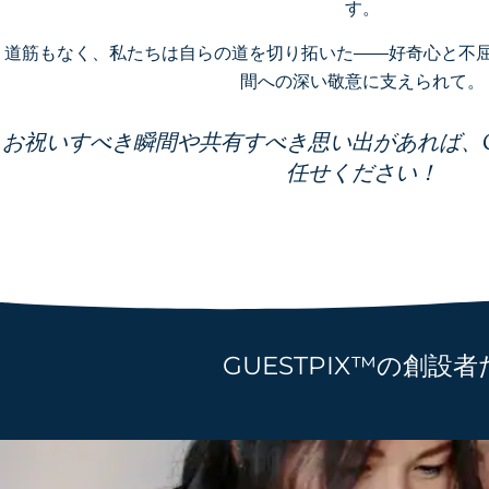
す。
道筋もなく、私たちは自らの道を切り拓いた――好奇心と不
間への深い敬意に支えられて。
お祝いすべき瞬間や共有すべき思い出があれば、GU
任せください！
GUESTPIX™の創