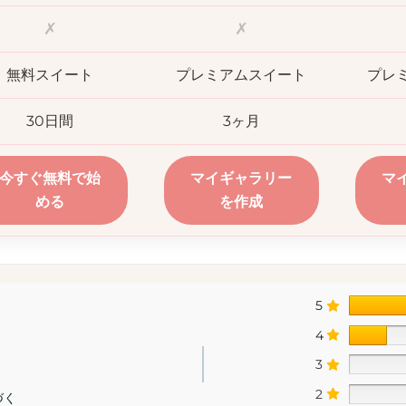
✗
✗
無料スイート
プレミアムスイート
プレ
30日間
3ヶ月
今すぐ無料で始
マイギャラリー
マ
める
を作成
5
4
3
2
づく