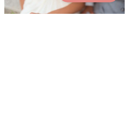
Come creare un libro degli ospiti
digitale che lasci il segno
23 giugno 2026
Per Saperne Di Più