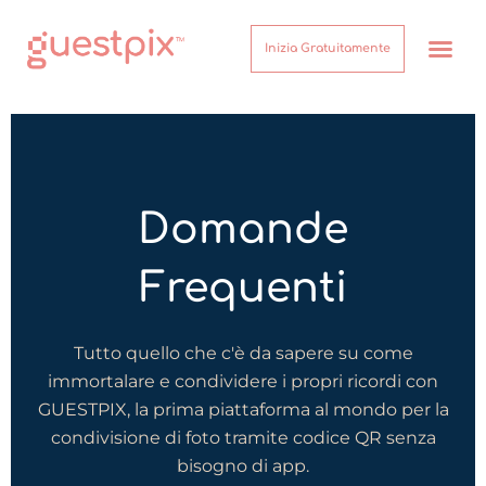
Inizia Gratuitamente
Come Funzion
Su di noi
Centro assist
Domande
Frequenti
Tutto quello che c'è da sapere su come
immortalare e condividere i propri ricordi con
GUESTPIX, la prima piattaforma al mondo per la
condivisione di foto tramite codice QR senza
bisogno di app.