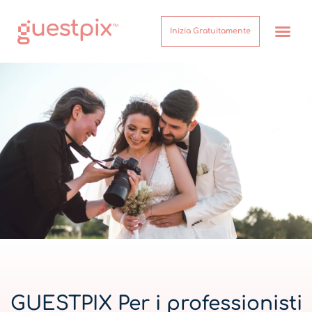
Inizia Gratuitamente
Come Funzion
Su di noi
Centro assist
GUESTPIX Per i professionisti