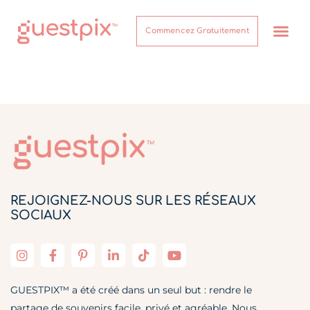
Commencez Gratuitement
Comment ça marche
REJOIGNEZ-NOUS SUR LES RÉSEAUX
SOCIAUX
GUESTPIX™ a été créé dans un seul but : rendre le
partage de souvenirs facile, privé et agréable. Nous