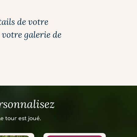
ils de votre
votre galerie de
ersonnalisez
e tour est joué.