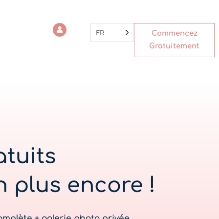
FR
Commencez
Gratuitement
tuits
n plus encore !
mplète + galerie photo privée