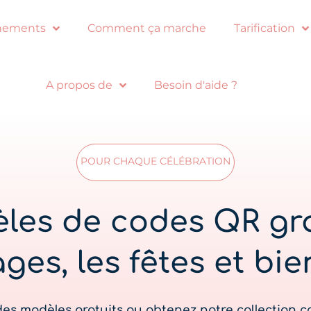
nements
Comment ça marche
Tarification
A propos de
Besoin d'aide ?
POUR CHAQUE CÉLÉBRATION
les de codes QR gra
ges, les fêtes et bie
es modèles gratuits ou obtenez notre collection co