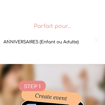
Parfait pour...
ANNIVERSAIRES (Enfant ou Adulte)
A