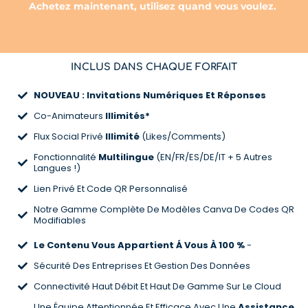
Achetez maintenant, utilisez quand vous voulez.
INCLUS DANS CHAQUE FORFAIT
NOUVEAU : Invitations Numériques Et Réponses
Co-Animateurs
Illimités*
Flux Social Privé
Illimité
(Likes/Comments)
Fonctionnalité
Multilingue
(EN/FR/ES/DE/IT + 5 Autres
Langues !)
Lien Privé Et Code QR Personnalisé
Notre Gamme Complète De Modèles Canva De Codes QR
Modifiables
Le Contenu Vous Appartient Á Vous
À 100 %
-
Sécurité Des Entreprises Et Gestion Des Données
Connectivité Haut Débit Et Haut De Gamme Sur Le Cloud
Une Équipe Attentionnée Et Efficace Avec Une
Assistance