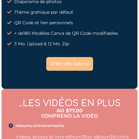
Diaporama de photos
Thème grahique par défaut
QR Code et lien personnels
+ de180 Modèles Canva de QR Code modifiables
3 Mo. Upload & 12 Mo. Zip
Créer Ma Galerie
..LES VIDÉOS EN PLUS
AU $77.00
COMPREND LA VIDÉO
Albums d'événements
Vidéos, photos et livre d&Num39;or d&Num39;Unltd.