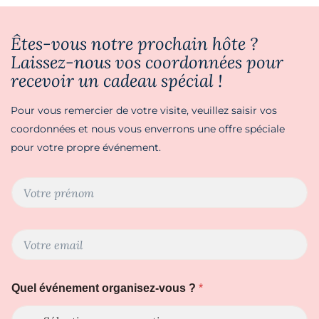
Êtes-vous notre prochain hôte ?
Laissez-nous vos coordonnées pour
recevoir un cadeau spécial !
Pour vous remercier de votre visite, veuillez saisir vos
coordonnées et nous vous enverrons une offre spéciale
pour votre propre événement.
V
o
t
r
C
C
e
o
o
p
m
u
r
m
r
é
e
Quel événement organisez-vous ?
*
r
n
n
i
o
t
e
m