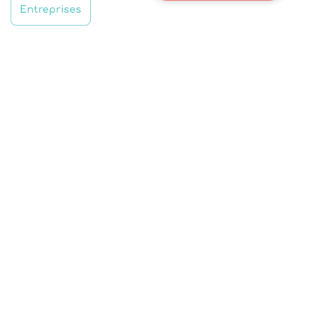
Entreprises
FÊTES DE NOËL DES
ENTREPRISES
Capturez tous les moments festifs de votre fête de travail