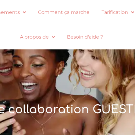
nements
Comment ça marche
Tarification
A propos de
Besoin d'aide ?
e collaboration GUEST