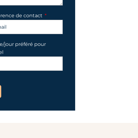
érence de contact
/jour préféré pour
el