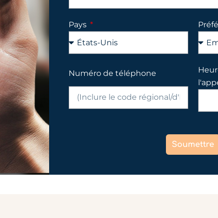
Pays
Préf
Heure
Numéro de téléphone
l'app
Soumettre