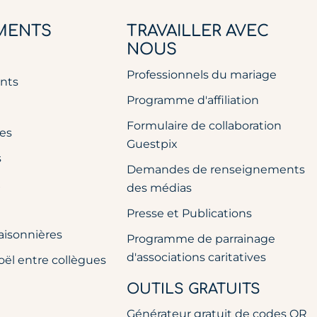
MENTS
TRAVAILLER AVEC
NOUS
Professionnels du mariage
nts
Programme d'affiliation
Formulaire de collaboration
res
Guestpix
s
Demandes de renseignements
x
des médias
Presse et Publications
aisonnières
Programme de parrainage
d'associations caritatives
oël entre collègues
OUTILS GRATUITS
Générateur gratuit de codes QR