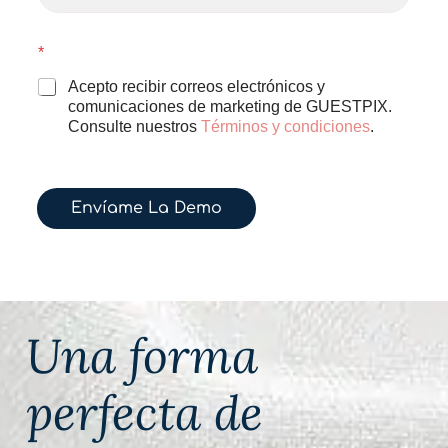
e
r
r
C
*
e
o
o
r
Acepto recibir correos electrónicos y
e
r
comunicaciones de marketing de GUESTPIX.
l
e
Consulte nuestros
Términos y condiciones
.
e
o
c
e
t
l
r
e
ó
Envíame La Demo
c
n
t
i
r
c
ó
o
n
*
i
c
Una forma
o
perfecta de