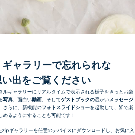
トギャラリーで忘れられな
思い出をご覧ください
タルギャラリーにリアルタイムで表示される様子をきっとお楽
る
写真
、面白い
動画
、そして
ゲストブックの
温かい
メッセージ
。さらに、新機能の
フォトスライドショー
を起動して、皆で楽
しめるようにすることも可能です！
zipギャラリーを任意のデバイスにダウンロードし、お気に入