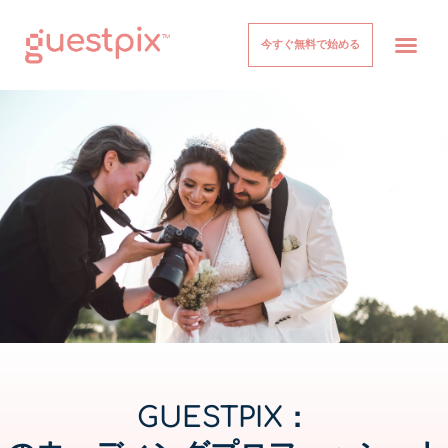
今すぐ無料で始める
イベント
仕組み
価格設定
について
ヘルプセンター
ログイン
GUESTPIX：