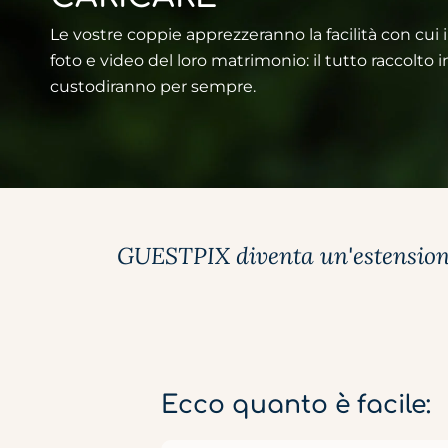
Le vostre coppie apprezzeranno la facilità con cui 
foto e video del loro matrimonio: il tutto raccolto i
custodiranno per sempre.
GUESTPIX diventa un'estensione 
Ecco quanto è facile: