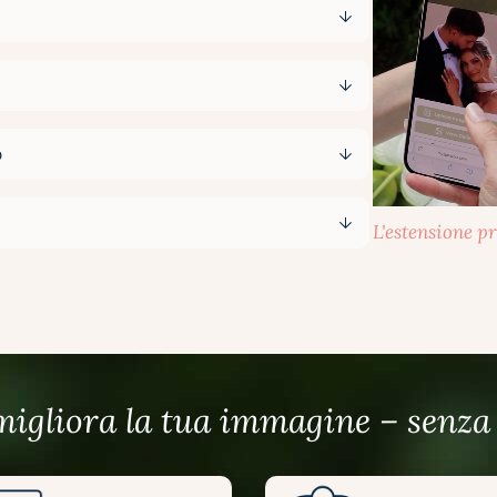
o
L'estensione p
migliora la tua immagine – senza