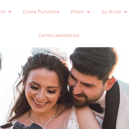
nti
Come Funziona
Prezzi
Su di noi
Centro assistenza