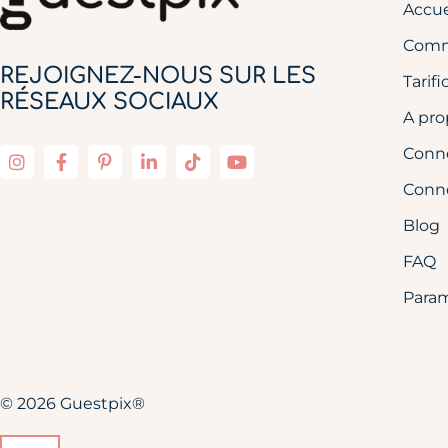
Accue
Comm
REJOIGNEZ-NOUS SUR LES
Tarifi
RÉSEAUX SOCIAUX
A pro
Conne
Conne
Blog
FAQ
Param
© 2026 Guestpix®