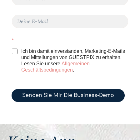
a
M
m
a
e
i
E
l
-
N
M
a
a
m
*
i
e
l
Ich bin damit einverstanden, Marketing-E-Mails
*
und Mitteilungen von GUESTPIX zu erhalten.
Lesen Sie unsere
Allgemeinen
Geschäftsbedingungen
.
Senden Sie Mir Die Business-Demo