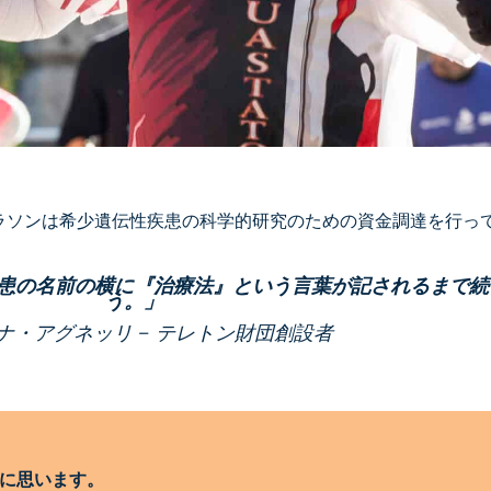
マラソンは希少遺伝性疾患の科学的研究のための資金調達を行っ
患の名前の横に『治療法』という言葉が記されるまで続
う。」
ナ・アグネッリ – テレトン財団創設者
りに思います。