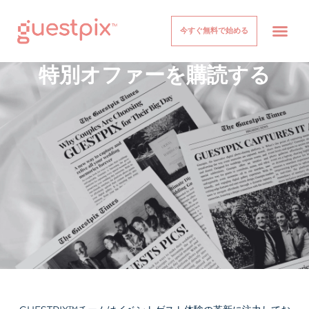
今すぐ無料で始める
イベント
仕組み
価格設定
について
ヘルプセンター
ログイン
特別オファーを購読する