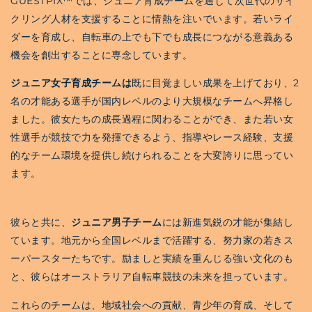
GUESTPIX™では、ジュニア育成チームを通じて次世代のサイ
クリング人材を支援することに情熱を注いでいます。若いライ
ダーを育成し、自転車の上でも下でも成長につながる意義ある
機会を創出することに専念しています。
ジュニア女子育成チームは
既に目覚ましい成果を上げており、2
名の才能ある選手が国内レベルのより大規模なチームへ昇格し
ました。彼女たちの成長過程に関わることができ、また若い女
性選手が競技で力を発揮できるよう、指導やレース経験、支援
的なチーム環境を提供し続けられることを大変誇りに思ってい
ます。
彼らと共に、
ジュニア男子チーム
には新進気鋭の才能が集結し
ています。地元から全国レベルまで活躍する、努力家の若きス
ーパースターたちです。励ましと実績を重んじる強い文化のも
と、彼らはオーストラリア自転車競技の未来を担っています。
これらのチームは、地域社会への貢献、青少年の育成、そして