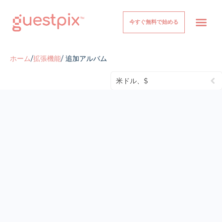
今すぐ無料で始める
イベント
仕組み
価格設定
について
ヘルプセンター
ログイン
ホーム
/
拡張機能
/ 追加アルバム
米ドル、$