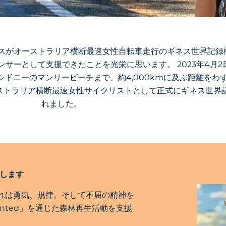
バースがオーストラリア横断最速女性自転車走行のギネス世界記
サーとして支援できたことを光栄に思います。 2023年4月2
ドニーのマンリービーチまで、約4,000kmに及ぶ距離をわず
ストラリア横断最速女性サイクリストとして正式にギネス世界
れました。
援します
れは勇気、規律、そして不屈の精神を
lanted」を通じた森林再生活動を支援