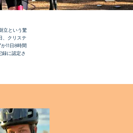
録樹立という驚
日、クリステ
か11日8時間
記録に認定さ