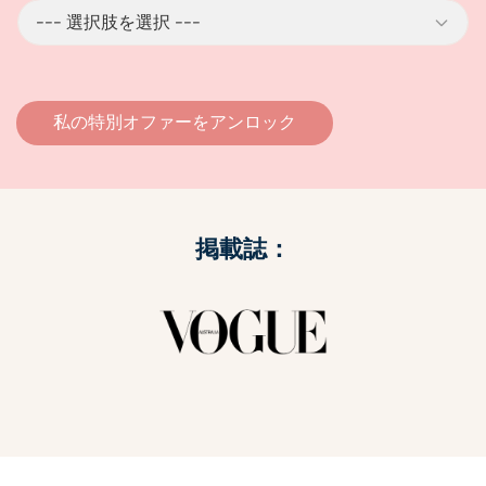
ィ
ン
グ
を
利
用
私の特別オファーをアンロック
さ
れ
ま
す
か
？
掲載誌：