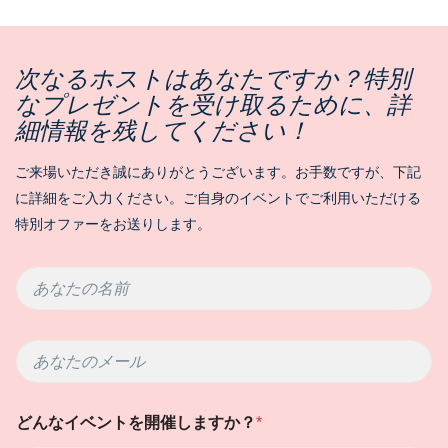
次なるホストはあなたですか？特別
なプレゼントを受け取るために、詳
細情報を残してください！
ご来場いただき誠にありがとうございます。お手数ですが、下記
に詳細をご入力ください。ご自身のイベントでご利用いただける
特別オファーをお送りします。
あ
な
た
の
初
メ
名
め
ー
前
て
ル
*
ホ
*
ス
どんなイベントを開催しますか？
*
テ