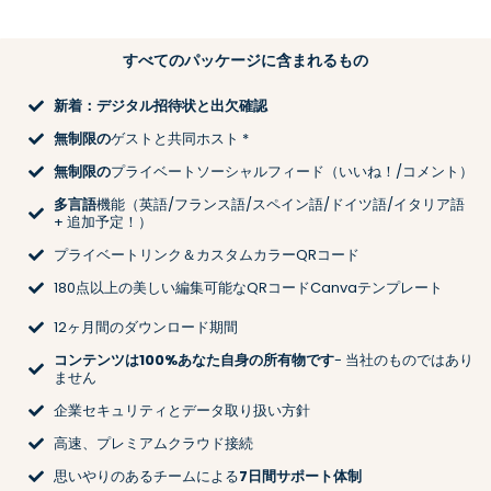
すべてのパッケージに含まれるもの
新着：デジタル招待状と出欠確認
無制限の
ゲストと共同ホスト *
無制限の
プライベートソーシャルフィード（いいね！/コメント）
多言語
機能（英語/フランス語/スペイン語/ドイツ語/イタリア語
+ 追加予定！）
プライベートリンク＆カスタムカラーQRコード
180点以上の美しい編集可能なQRコードCanvaテンプレート
12ヶ月間のダウンロード期間
コンテンツは100%あなた自身の所有物です
- 当社のものではあり
ません
企業セキュリティとデータ取り扱い方針
高速、プレミアムクラウド接続
思いやりのあるチームによる
7日間サポート体制